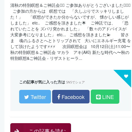
清秋の特別瞑想＆ご神託会🧘‍♀️ ご参加ありがとうございました🙇‍♀️✨
⁡ ⁡ ご参加の方からは ⁡ ⁡ 瞑想では ⁡ ⁡ ⁡ 「久しぶりでスッキリしまし
た！」 ⁡ ⁡ ⁡ ⁡ 「瞑想ができたか分からないですが、 懐かしい感じが
しました」 etc.. ⁡ ⁡ ⁡ ご感想を頂きました🌟 ⁡ ⁡ ⁡ ご神託では、 ⁡ ⁡ ⁡ 「恐
れていたことを ズバリ突かれました」 ⁡ ⁡ 「数々のアドバイスが
大変参考になりました」 etc... ⁡ ⁡ ご感想を頂きました💫 ⁡ ⁡ ⁡ 皆さ
ま ⁡ ⁡ ⁡ 魂のふるさとへとトリップされて ⁡ ⁡ 大いにエネルギー充電 を
して頂けたようです⚡️⚡️⚡️ ⁡ ⁡ ⁡ ⁡ ⁡ 次回瞑想会は ⁡ ⁡ 10月12日(土)11:00〜
秋の特別瞑想＆ご神託会 マカラ アキ(AKI) 新たな時代へ〜秋の
特別瞑想&ご神託会 - リザストヒーラ...
この記事が気に入った方は
SNSでシェア
Twitter
Facebook
LINE
この記事を読む