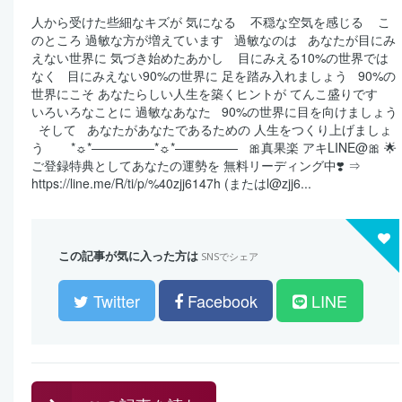
人から受けた些細なキズが 気になる ⁡ ⁡ ⁡ 不穏な空気を感じる ⁡ ⁡ ⁡ こ
のところ 過敏な方が増えています ⁡ ⁡ 過敏なのは ⁡ ⁡ あなたが目にみ
えない世界に 気づき始めたあかし ⁡ ⁡ ⁡ 目にみえる10%の世界では
なく ⁡ ⁡ 目にみえない90%の世界に 足を踏み入れましょう ⁡ ⁡ 90%の
世界にこそ あなたらしい人生を築くヒントが てんこ盛りです ⁡ ⁡ ⁡
いろいろなことに 過敏なあなた ⁡ ⁡ 90%の世界に目を向けましょう
⁡ ⁡ そして ⁡ ⁡ あなたがあなたであるための 人生をつくり上げましょ
う ⁡ ⁡ ⁡ *☼*―――――*☼*――――― ⁡ ⁡ 🎀真果楽 アキLINE@🎀 🌟
ご登録特典としてあなたの運勢を 無料リーディング中❣️ ⇒
https://line.me/R/ti/p/%40zjj6147h (またはl@zjj6...
この記事が気に入った方は
SNSでシェア
Twitter
Facebook
LINE