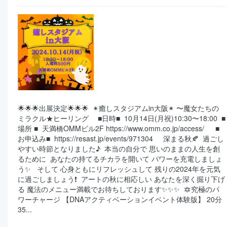
🌟🌟🌟出展決定🌟🌟🌟 ⁡ ✴︎癒しスタジアムin大阪✴︎ 〜魔女たちの
ミラクル★ヒーリング ■日時■ ⁡ 10月14日(月祝)10:30〜18:00 ⁡ ■
場所 ■ ⁡ 天満橋OMMビル2F https://www.omm.co.jp/access/ ■
お申込み■ ⁡ https://resast.jp/events/971304 ⁡ ⁡ ⁡ ⁡ 深まる秋🍂 ⁡ 過ごし
やすい時節となりました♪ ⁡ 本当の自分で 思いのままの人生を創
るために ⁡ あなたの持てるチカラを開いて パワーを充電しましょ
う✨ ⁡ ⁡ そして 心身ともにリフレッシュして 残りの2024年を元気
に過ごしましょう❗️ ⁡ アートの秋に相応しい あなたを深く掘り下げ
る 魔法のメニュー満載でお待ちしております✨✨✨ ⁡ 🔯究極のパ
ワーチャージ 【DNAアクティベーションイベント体験版】 20分
35...