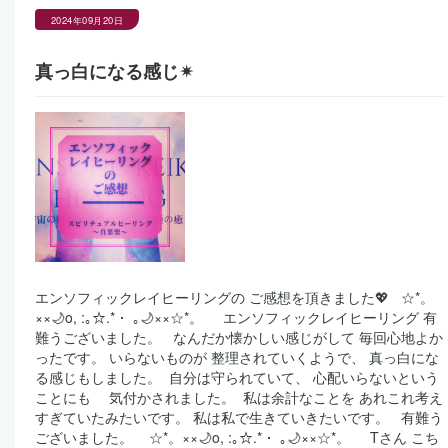
2024年09月20日
真っ白になる感じ✴︎
エンソフィックレイヒーリングの ご感想を頂きました💖 ⁡ ⁡ ☆*。
××🌙o, :｡☆.*・ ｡🌙××☆*。 ⁡ ⁡ ⁡ ⁡ エンソフィックレイヒーリング 有
難うございました。 ⁡ ⁡ なんだか懐かしい感じがして 毎回心地よか
ったです。 いらないものが 整理されていくようで、 真っ白にな
る感じもしました。 ⁡ 自分は守られていて、 心配いらないという
ことにも 気付かされました。 ⁡ 私は余計なことを あれこれ考え
すぎていたみたいです。 私は私で生きていきたいです。 ⁡ ⁡ 有難う
ございました。 ⁡ ⁡ ⁡ ☆*。××🌙o, :｡☆.*・ ｡🌙××☆*。 ⁡ ⁡ ⁡ ⁡ Tさん こち