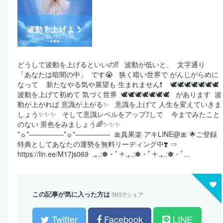
どうして波動を上げるといいの⁉️ ⁡ ⁡ 波動が低いと、 ⁡ 文字通り ⁡
「あなたは暗闇の中」 ⁡ です😭 ⁡ ⁡ 狭く暗い世界で がんじがらめに
なって ⁡ ⁡ ⁡ 新たなやる気や展望も 生まれません❗️ ⁡ ⁡ ⁡ 🕊🕊🕊🕊🕊🕊🕊 ⁡
波動を上げて初めて 気づく世界 ⁡ 🕊🕊🕊🕊🕊🕊🕊 ⁡ ⁡ があります ⁡ 波
動が上がれば 意識が上がる✨ ⁡ ⁡ 意識を上げて 人生を変えていきま
しょう✨✨✨ ⁡ ⁡ そして意識レベルをアップ⤴️して ⁡ ⁡ ⁡ 今までみたこと
のない 景色をみましょう🌈✨✨✨ ⁡ ⁡ ⁡ ⁡ ⁡
*☼*―――――*☼*――――― ⁡ 🎀真果楽 アキLINE@🎀 🌟ご登録
特典としてあなたの運勢を無料リーディング中❣️ ⇒
https://lin.ee/M17js069 ⁡ .｡.:✽・ﾟ＋.｡.:✽・ﾟ＋.｡.:✽・ﾟ...
この記事が気に入った方は
SNSでシェア
Twitter
Facebook
LINE