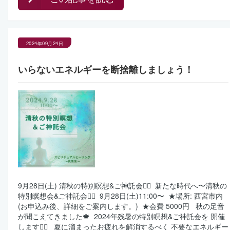
2024年09月24日
いらないエネルギーを断捨離しましょう！
9月28日(土) 清秋の特別瞑想&ご神託会🧘‍♀️ ⁡ 新たな時代へ〜清秋の
特別瞑想会&ご神託会🧘‍♀️ ⁡ 9月28日(土)11:00〜 ⁡ ★場所: 西宮市内
(お申込み後、詳細をご案内します。) ⁡ ★会費 5000円 ⁡ ⁡ 秋の足音
が聞こえてきました🍁 ⁡ 2024年残暑の特別瞑想&ご神託会を 開催
します🧘‍♀️ ⁡ ⁡ 夏に溜まったお疲れを解消するべく 不要なエネルギー