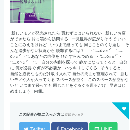
⁡ 新しいモノが発売されたら 買わずにはいられない ⁡ ⁡ 新しいお店
ができたら 片っ端から訪問する ⁡ ⁡ 一見世界が広がりそうで いい
ことにみえるけれど ⁡ ⁡ いつまで経っても 同じことのくり返し ⁡ ⁡ ⁡ そ
んな進歩がない状況から 脱却するには？ ⁡ ⁡ ⁡ ・*:..｡o○☼*ﾟ・*:..｡
o○☼*ﾟ・*:. あなたの内側を ひたすらみつめる ⁡ ・*:..｡o○☼*ﾟ・
*:..｡o○☼*ﾟ・*:. ⁡ ⁡ ⁡ 自分の内側を探って 静かになってくると ⁡ ⁡ 自分
に 何が必要で 何が不必要か ⁡ ⁡ ハッキリしてくる ⁡ ⁡ そうすると、
自然と必要なものだけ取り入れて 自分の周囲が整理されて ⁡ ⁡ 新し
いモノや人が入ってくる スペースが空く ⁡ ⁡ このスペースが空かな
いと いつまで経っても 同じことをぐるぐる巡るだけ ⁡ ⁡ 早速はじ
めましょう ⁡ ⁡ 内側...
この記事が気に入った方は
SNSでシェア
Twitter
Facebook
LINE