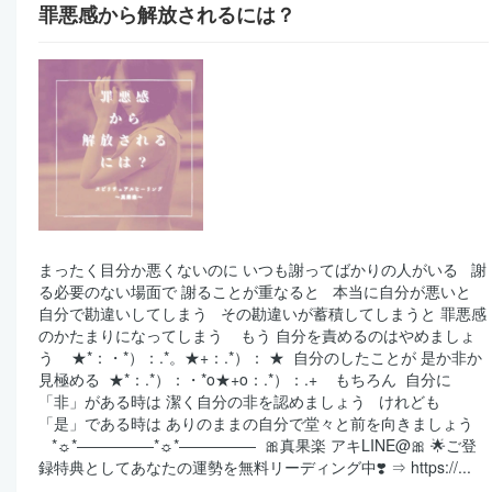
罪悪感から解放されるには？
まったく目分か悪くないのに いつも謝ってばかりの人がいる ⁡ ⁡ 謝
る必要のない場面で 謝ることが重なると ⁡ ⁡ 本当に自分が悪いと
自分で勘違いしてしまう ⁡ ⁡ その勘違いが蓄積してしまうと 罪悪感
のかたまりになってしまう ⁡ ⁡ ⁡ もう 自分を責めるのはやめましょ
う ⁡ ⁡ ⁡ ★*：・*）：.*。★+：.*）： ★ ⁡ 自分のしたことが 是か非か
見極める ⁡ ★*：.*）：・*o★+o：.*）：.+ ⁡ ⁡ ⁡ もちろん ⁡ 自分に
「非」がある時は 潔く自分の非を認めましょう ⁡ ⁡ けれども ⁡ ⁡
「是」である時は ありのままの自分で堂々と前を向きましょう ⁡
⁡ ⁡ ⁡ *☼*―――――*☼*――――― ⁡ 🎀真果楽 アキLINE@🎀 🌟ご登
録特典としてあなたの運勢を無料リーディング中❣️ ⇒ https://...