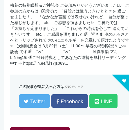
梅花の特別瞑想＆ご神託会 ご参加ありがとうございました🙇‍♀️ ⁡ ⁡ ご
参加の方からは ⁡ 瞑想では ⁡ 「普段とは違うよきひとときを 過ご
せました！」 ⁡ ⁡ 「なかなか言葉では表せないけれど、 自分が整っ
た感じがします」 etc.. ⁡ ご感想を頂きました✨ ⁡ ⁡ ご神託では、 ⁡
「気持ちが定まりました」 ⁡ ⁡ 「これからの時代を心して 進んでい
きたいです」 etc... ⁡ ご感想を頂きました🌈 ⁡ ⁡ 皆さま 魂のふるさと
へとトリップされて 大いにエネルギーを充電して頂けたようです
✨ ⁡ ⁡ 次回瞑想会は 3月22日（土）11:00〜 早春の特別瞑想＆ご神
託会 です🌈 ⁡ ⁡ ⁡ *☼*―――――*☼*――――― ⁡ 🎀真果楽 アキ
LINE@🎀 🌟ご登録特典としてあなたの運勢を無料リーディング
中❣️ ⇒ https://lin.ee/M17js069...
この記事が気に入った方は
SNSでシェア
Twitter
Facebook
LINE