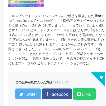
フルスピリットアクティベーションのご感想を頂きました😍❤️✨ ⁡
⁡ ☆*。××🌙o, :｡☆.*・ ｡🌙××☆*。 ⁡ ⁡ 「DNAアクティベーション®︎と
どう違うのか、楽しみにしていました。 一言でいえば、全く違い
ます！ ⁡ フルスピリットアクティベーションは より深い部分に入
り込んでいく感じがしました。 それから先はもう意識がなくなっ
て 何がなんだか覚えていません。 ⁡ 何か自分の大事な部分にもの
すごく 効いたような気もします。 ⁡ これからが楽しみです。 ⁡ 有
難うございました。」 ⁡ ⁡ ☆*。××🌙o, :｡☆.*・ ｡🌙××☆*。 ⁡ ⁡ ⁡ Yさ
ん、 こちらこそありがとうございました🙇‍♀️ ⁡ ⁡ ⁡ DNAアクティベー
ション®︎では、 ⁡ 肉体と魂をつないで、 その方の神スイッチをON
にします✨ ⁡ ⁡ フルスピリットアクティベーション®︎では...
この記事が気に入った方は
SNSでシェア
Twitter
Facebook
LINE