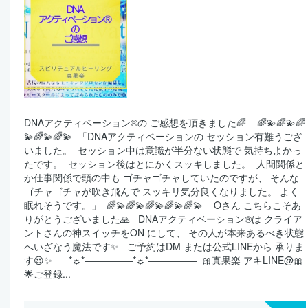
DNAアクティベーション®の ご感想を頂きました🌈 ⁡ ⁡ ⁡ 🌈💫🌈💫🌈
💫🌈💫🌈💫 ⁡ 「DNAアクティベーションの セッション有難うござ
いました。 ⁡ セッション中は意識が半分ない状態で 気持ちよかっ
たです。 ⁡ セッション後はとにかくスッキしました。 ⁡ 人間関係と
か仕事関係で頭の中も ゴチャゴチャしていたのですが、 そんな
ゴチャゴチャが吹き飛んで スッキリ気分良くなりました。 よく
眠れそうです。」 ⁡ 🌈💫🌈💫🌈💫🌈💫🌈💫 ⁡ ⁡ ⁡ Oさん こちらこそあ
りがとうございました🙏 ⁡ ⁡ DNAアクティベーション®は クライア
ントさんの神スイッチをON にして、 その人が本来あるべき状態
へいざなう魔法です✨ ⁡ ⁡ ご予約はDM または公式LINEから 承りま
す😍✨ ⁡ ⁡ ⁡ ⁡ ⁡ *☼*―――――*☼*――――― ⁡ 🎀真果楽 アキLINE@🎀
🌟ご登録...