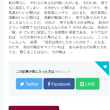
私の周りに、 やたらに向上心の強い人がいる。 そのため、 何で
もに反応してしまい、 ヨガがいいと聞けば、 ヨガにハマり、 合
気道がいいと聞けば、 合気道にハマり、 はたまた、 自己表現に
演劇がいいと聞けば、 演劇の勉強に行く。 何でも取り入れてみ
ることは いいことだ。 けれど、 何でも取り入れる時は、 自分が
どういう状態で なければならないのか？ そのためには、 自分の
「核」が ブレずに安定している状態が 前提である。 そうでなけ
れば、 ただの糸のキレた凧のよう。 あっちへふらふら、 こっち
へふらふら、 結局、 「自分は何がしたかったのか？」 となる。
かたや、 自分の核がキマッていれば、 あらゆるものを取り入れ
ても、 動じることはない。 その核は、 ...
この記事が気に入った方は
SNSでシェア
Twitter
Facebook
LINE