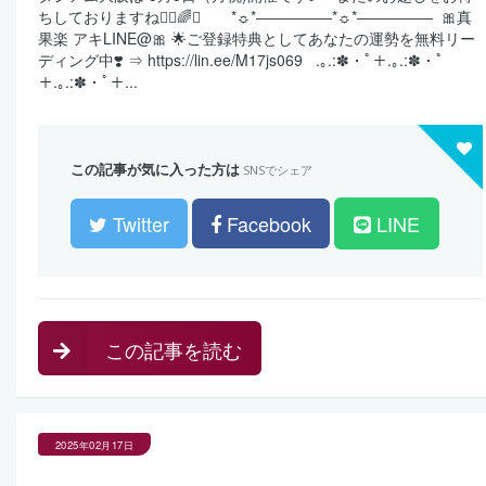
ちしておりますね🙇‍♀️🌈✨ ⁡ ⁡ ⁡ ⁡ *☼*―――――*☼*――――― ⁡ 🎀真
果楽 アキLINE@🎀 🌟ご登録特典としてあなたの運勢を無料リー
ディング中❣️ ⇒ https://lin.ee/M17js069 ⁡ ⁡ .｡.:✽・ﾟ＋.｡.:✽・ﾟ
＋.｡.:✽・ﾟ＋...
この記事が気に入った方は
SNSでシェア
Twitter
Facebook
LINE
この記事を読む
2025年02月17日