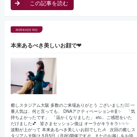
この記事を読む
2025年02月19日
本来あるべき美しいお顔で❤︎
癒しスタジアム大阪 多数のご来場ありがとう ございました🙇‍♀️ 一
番人気は、何と言っても、 DNAアクティベーション®🧬✨ ⁡ ⁡ ⁡ 「気
持ちよかったです」 ⁡ 「温かくなりました」 etc.. ⁡ ご感想をいた
だけました💕 ⁡ ⁡ 皆さまセッション後は オーラがキラキラ✨✨✨ ⁡ ⁡
波動が上がって 本来あるべき美しいお顔でした🎶 ⁡ ⁡ 次回の癒しス
タジアム大阪は 5月5日（月祝)開催です🎉 ⁡ ⁡ またのお越しをお待