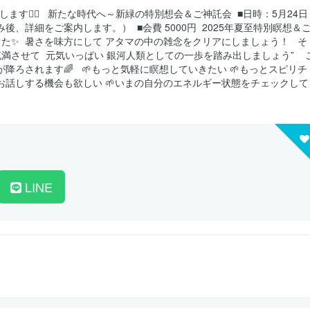
す🧘‍♀️ ⁡ ⁡ 新たな時代へ～新緑の特別想会＆ご神託会 ⁡ ■日時：5月24日
込み後、詳細をご案内します。） ⁡ ■会費 5000円 ⁡ 2025年夏至特別瞑想＆
した✨ ⁡ 暑さを味方にして アタマの中の雑念をクリアにしましょう！ ⁡ ⁡ そ
させて ⁡ 元気いっぱい 銀河人類としての一歩を踏み出しましょう” ⁡ ⁡ ⁡ 
されます🌈 ⁡ ⁡ 🌱もっと気軽に瞑想していきたい 🌱もっとスピリチ
お話しする機会も欲しい 🌱いまの自分のエネルギー状態をチェックして
LINE