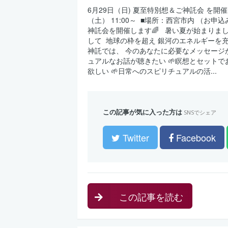
6月29日（日) 夏至特別想＆ご神託会 を開催しま
（土） 11:00～ ⁡ ■場所：西宮市内 （お申
神託会を開催します🌈 ⁡ ⁡ 暑い夏が始まりま
して ⁡ 地球の枠を超え 銀河のエネルギーを充満
神託では、 今のあなたに必要なメッセージが降ろ
ュアルなお話が聴きたい 🌱瞑想とセットで
欲しい 🌱日常へのスピリチュアルの活...
この記事が気に入った方は
SNSでシェア
Twitter
Facebook
この記事を読む