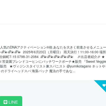
 一番人気のDNAアクティベーション®︎他 あなたを大きく前進させるメニュ
🌈💫🌈💫🌈💫 ⁡ 2025年6月23日（月曜日） 雨天決行！11:00-16:00 場所
98-31-2084 ⁡ 🌈💫🌈💫🌈💫🌈💫🌈💫 ⁡ ⁡ ⁡ 🎉出店者紹介🎉 ★
.conomi 苦楽園ブレンドコーヒンにパッチワークボーチ★販売 『Sweet Veggie
 ⁡ ⁡ ★ヴィジンスタイリスト兼スパニスト @yumikotagano ネットや
ドライへッドスパ 海藻パック 魔法の手であな...
LINE