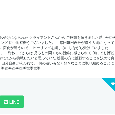
けになられた クライアントさんから ご感想を頂きました🌈 ⁡ ⁡ 🌟👏
ロモンヒーリング 長い間有難うございました。 ⁡ ⁡ ⁡ 毎回毎回自分が違う人間に なって
に変化が違うので、 ヒーリングを楽しみにしながら受けていました。 ⁡ ⁡
 ⁡ ⁡ 終わってからは 見るもの聞くもの新鮮に感じられて 何にでも挑戦
後は かねてから挑戦したいと思っていた 絵画の方に挑戦することを決めて良
⁡ ⁡ 自分自身が洗われて、 何の迷いもなく好きなことに取り組めることに
🌟👏🌟👏🌟👏🌟👏🌟...
LINE