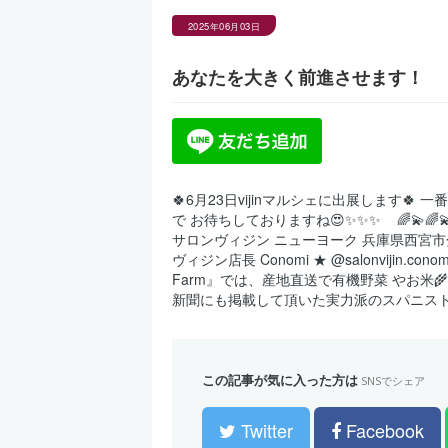
2025年06月03日
あなたを大きく前進させます！
🍀6月23日vijinマルシェに出展します
で お待ちしておりますね😍✨✨✨ ⁡ ⁡ ⁡ 🌈💫🌈
サロンヴィジン ニューヨーク 兵庫県西宮市分銅町7-15 07
ヴィジン店長 Conomi ★ @salonvijin
Farm』では、産地直送で有機野菜 やお米🌾販売
新聞にも掲載して頂いた実力派のスパニストの
この記事が気に入った方は
SNSでシェア
Twitter
Facebook