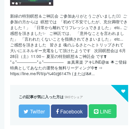
新緑の特別瞑想＆ご神託会 ご参加ありがとうございました🙇‍♀️ ⁡ ご
参加の方からは ⁡ 瞑想では ⁡ 「初めて不安でしたが、充分満喫でき
ました！」 ⁡ 「日常から離れてリフレッシュできました」 etc.. ご
感想を頂きました✨ ⁡ ⁡ ご神託では、 ⁡ 「意外なことを言われまし
た」 ⁡ 「言われたくないことを指摘されてきまいました」 etc...
ご感想を頂きました ⁡ ⁡ 皆さま 魂のふるさとへとトリップされて
大いにエネルギー充電をして頂けたようです ⁡ ⁡ 次回瞑想会は 6月
28日（土）11:00～ 夏至の特別瞑想＆ご神託会 です❣️ ⁡ ⁡ ⁡ ⁡
*☼*―――――*☼*――――― ⁡ ⁡ 🎀真果楽 アキLINE@🎀 🌟ご登録
特典としてあなたの運勢を無料リーディング中❣️ ⇒
https://line.me/R/ti/p/%40zjj6147h (またはl&#...
この記事が気に入った方は
SNSでシェア
Twitter
Facebook
LINE