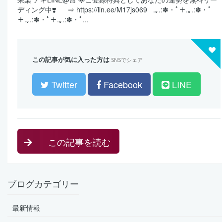
ディング中❣️ ⇒ https://lin.ee/M17js069 ⁡ ⁡ .｡.:✽・ﾟ＋.｡.:✽・ﾟ
＋.｡.:✽・ﾟ＋.｡.:✽・ﾟ...
この記事が気に入った方は
SNSでシェア
Twitter
Facebook
LINE
この記事を読む
ブログカテゴリー
最新情報