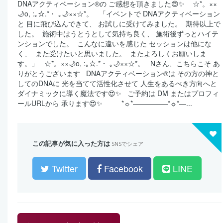
DNAアクティベーション®の ご感想を頂きました😍✨ ⁡ ⁡ ⁡ ☆*。××
🌙o, :｡☆.*・ ｡🌙××☆*。 ⁡ ⁡ 「イベントで DNAアクティベーション
と 目に飛び込んできて、 お試しに受けてみました。 ⁡ 期待以上で
した。 ⁡ 施術中はうとうとして気持ち良く、 施術後ずっとハイテ
ンションでした。 ⁡ こんなに違いを感じた セッションは他にな
く、 ⁡ また受けたいと思いました。 ⁡ またよろしくお願いしま
す。」 ⁡ ⁡ ☆*。××🌙o, :｡☆.*・ ｡🌙××☆*。 ⁡ ⁡ Nさん、こちらこそ あ
りがとうございます ⁡ ⁡ DNAアクティベーション®は その方の神と
してのDNAに 光を当てて活性化させて 人生をあるべき方向へと
ダイナミックに導く魔法です😍✨ ⁡ ⁡ ご予約は DM またはプロフィ
ールURLから 承ります😍✨ ⁡ ⁡ ⁡ ⁡ *☼*―――――*☼*―...
この記事が気に入った方は
SNSでシェア
Twitter
Facebook
LINE