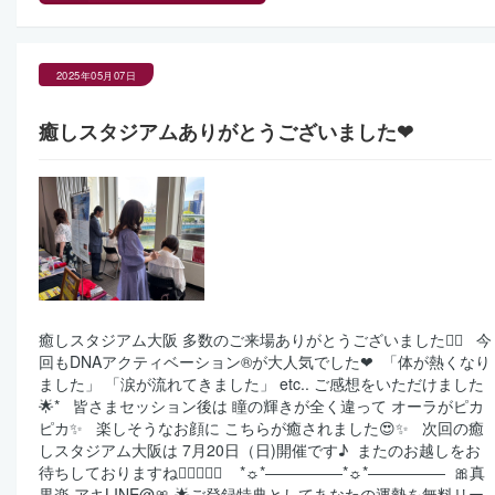
2025年05月07日
癒しスタジアムありがとうございました❤︎
癒しスタジアム大阪 多数のご来場ありがとうございました🙇‍♀️ ⁡ ⁡ 今
回もDNAアクティベーション®が大人気でした❤︎ ⁡ 「体が熱くなり
ました」 「涙が流れてきました」 etc.. ご感想をいただけました
🌟* ⁡ ⁡ 皆さまセッション後は 瞳の輝きが全く違って オーラがピカ
ピカ✨ ⁡ ⁡ 楽しそうなお顔に こちらが癒されました😍✨ ⁡ ⁡ 次回の癒
しスタジアム大阪は 7月20日（日)開催です♪ ⁡ またのお越しをお
待ちしておりますね🙇‍♀️✨✨✨ ⁡ ⁡ ⁡ *☼*―――――*☼*――――― ⁡ 🎀真
果楽 アキLINE@🎀 🌟ご登録特典としてあなたの運勢を無料リー