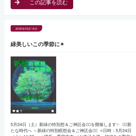
この記事を読む
2025年05月14日
緑美しいこの季節に✴︎
5月24日（土）新緑の特別想＆ご神託会🧘‍♀️を開催します✨ ⁡ 🧘‍♀️新
たな時代へ ～新緑の特別瞑想会＆ご神託会🧘‍♀️ ⁡ ⭐️日時：5月24日