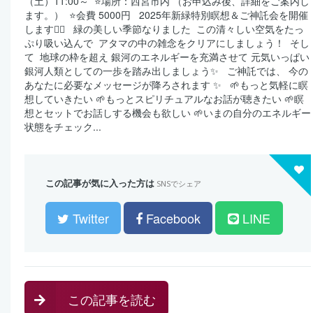
（土）11:00～ ⁡ ⭐️場所：西宮市内 （お申込み後、詳細をご案内し
ます。） ⁡ ⭐️会費 5000円 ⁡ ⁡ 2025年新緑特別瞑想＆ご神託会を開催
します🧘‍♀️ ⁡ ⁡ 緑の美しい季節なりました ⁡ この清々しい空気をたっ
ぷり吸い込んで ⁡ アタマの中の雑念をクリアにしましょう！ ⁡ そし
て ⁡ 地球の枠を超え 銀河のエネルギーを充満させて 元気いっぱい
銀河人類としての一歩を踏み出しましょう✨ ⁡ ⁡ ご神託では、 今の
あなたに必要なメッセージが降ろされます ✨ ⁡ ⁡ 🌱もっと気軽に瞑
想していきたい 🌱もっとスピリチュアルなお話が聴きたい 🌱瞑
想とセットでお話しする機会も欲しい 🌱いまの自分のエネルギー
状態をチェック...
この記事が気に入った方は
SNSでシェア
Twitter
Facebook
LINE
この記事を読む